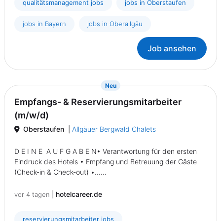
qualitätsmanagement jobs
jobs in Oberstaufen
jobs in Bayern
jobs in Oberallgäu
Job ansehen
{prompt.job}
Neu
Empfangs- & Reservierungsmitarbeiter
(m/w/d)
Oberstaufen
|
Allgäuer Bergwald Chalets
D E I N E A U F G A B E N• Verantwortung für den ersten
Eindruck des Hotels • Empfang und Betreuung der Gäste
(Check-in & Check-out) •......
|
hotelcareer.de
vor 4 tagen
reservierungsmitarbeiter jobs