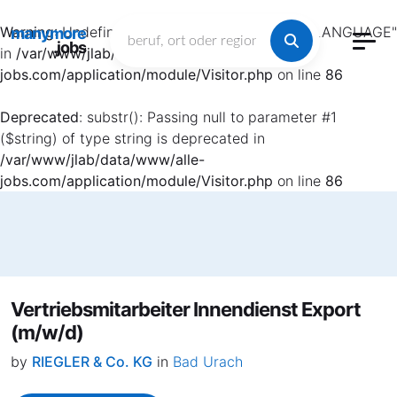
Warning
: Undefined array key "HTTP_ACCEPT_LANGUAGE"
manymore
.jobs
in
/var/www/jlab/data/www/alle-
jobs.com/application/module/Visitor.php
on line
86
Deprecated
: substr(): Passing null to parameter #1
($string) of type string is deprecated in
/var/www/jlab/data/www/alle-
jobs.com/application/module/Visitor.php
on line
86
Vertriebsmitarbeiter Innendienst Export
(m/w/d)
by
RIEGLER & Co. KG
in
Bad Urach