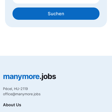
Suchen
manymore
.jobs
Pécel, HU-2119
office
@
manymore.jobs
About Us