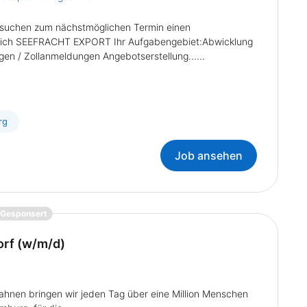
nd suchen zum nächstmöglichen Termin einen
ch SEEFRACHT EXPORT Ihr Aufgabengebiet:Abwicklung
en / Zollanmeldungen Angebotserstellung......
rg
Job ansehen
{prompt.job}
Gesponsert
orf (w/m/d)
nen bringen wir jeden Tag über eine Million Menschen