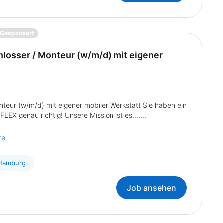
{prompt.job}
Gesponsert
hlosser / Monteur (w/m/d) mit eigener
nteur (w/m/d) mit eigener mobiler Werkstatt Sie haben ein
EX genau richtig! Unsere Mission ist es,......
re
 Hamburg
Job ansehen