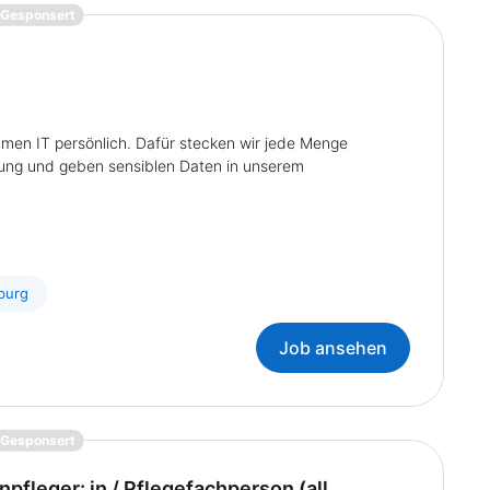
{prompt.job}
Gesponsert
hmen IT persönlich. Dafür stecken wir jede Menge
lung und geben sensiblen Daten in unserem
burg
Job ansehen
{prompt.job}
Gesponsert
pfleger: in / Pflegefachperson (all