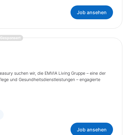
Job ansehen
{prompt.job}
Gesponsert
reasury suchen wir, die EMVIA Living Gruppe – eine der
ege und Gesundheitsdienstleistungen – engagierte
Job ansehen