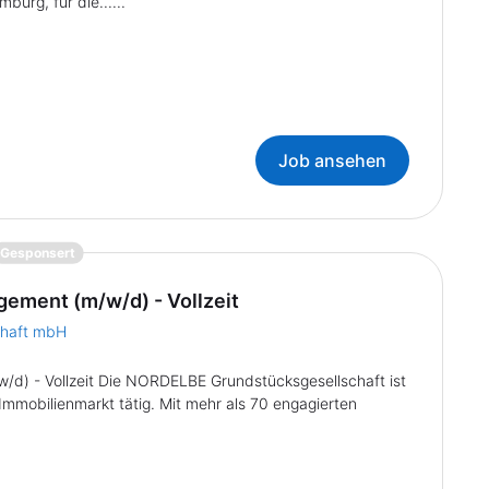
urg, für die......
Job ansehen
{prompt.job}
Gesponsert
gement (m/w/d) - Vollzeit
chaft mbH
/d) - Vollzeit Die NORDELBE Grundstücksgesellschaft ist
mmobilienmarkt tätig. Mit mehr als 70 engagierten