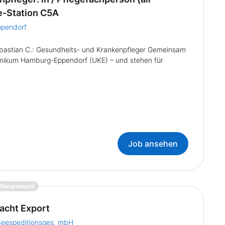
e-Station C5A
ppendorf
 Sebastian C.: Gesundheits- und Krankenpfleger Gemeinsam
klinikum Hamburg-Eppendorf (UKE) – und stehen für
Job ansehen
{prompt.job}
Gesponsert
acht Export
eespeditionsges. mbH