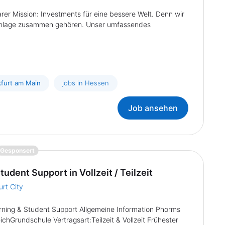
arer Mission: Investments für eine bessere Welt. Denn wir
danlage zusammen gehören. Unser umfassendes
kfurt am Main
jobs in Hessen
Job ansehen
{prompt.job}
Gesponsert
udent Support in Vollzeit / Teilzeit
rt City
arning & Student Support Allgemeine Information Phorms
hGrundschule Vertragsart:Teilzeit & Vollzeit Frühester