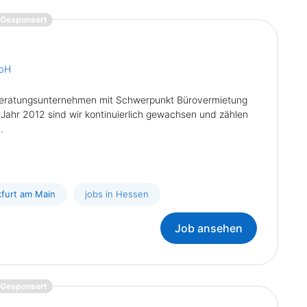
{prompt.job}
Gesponsert
mbH
enberatungsunternehmen mit Schwerpunkt Bürovermietung
Jahr 2012 sind wir kontinuierlich gewachsen und zählen
.
kfurt am Main
jobs in Hessen
Job ansehen
{prompt.job}
Gesponsert