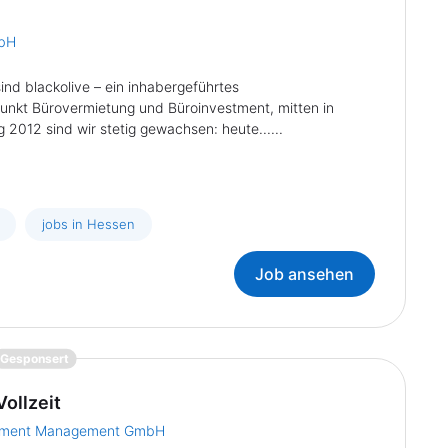
mbH
nd blackolive – ein inhabergeführtes
nkt Bürovermietung und Büroinvestment, mitten in
 2012 sind wir stetig gewachsen: heute......
jobs in Hessen
Job ansehen
{prompt.job}
Gesponsert
ollzeit
estment Management GmbH