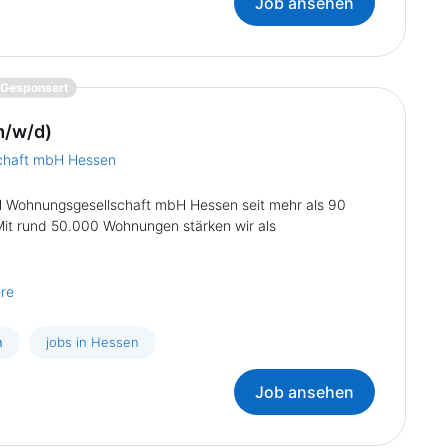
Job ansehen
{prompt.job}
Gesponsert
m/w/d)
chaft mbH Hessen
H Wohnungsgesellschaft mbH Hessen seit mehr als 90
it rund 50.000 Wohnungen stärken wir als
ere
n
jobs in Hessen
Job ansehen