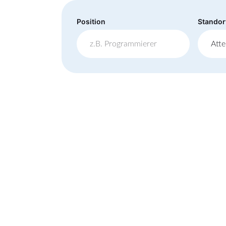
Position
Standor