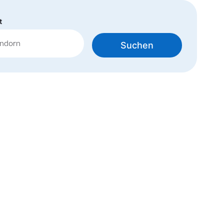
t
Suchen