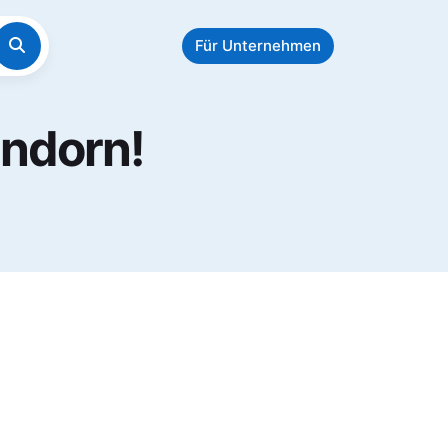
Für Unternehmen
endorn!