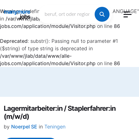
Warning
: Undefined array key "HTTP_ACCEPT_LANGUAGE"
manymore
.jobs
in
/var/www/jlab/data/www/alle-
jobs.com/application/module/Visitor.php
on line
86
Deprecated
: substr(): Passing null to parameter #1
($string) of type string is deprecated in
/var/www/jlab/data/www/alle-
jobs.com/application/module/Visitor.php
on line
86
Lagermitarbeiter:in / Staplerfahrer:in
(m/w/d)
by
Noerpel SE
in
Teningen