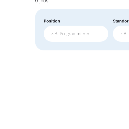
0 jobs
Position
Standor