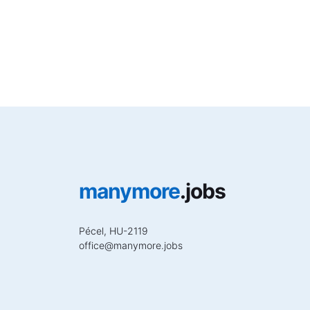
manymore
.jobs
Pécel, HU-2119
office
@
manymore.jobs