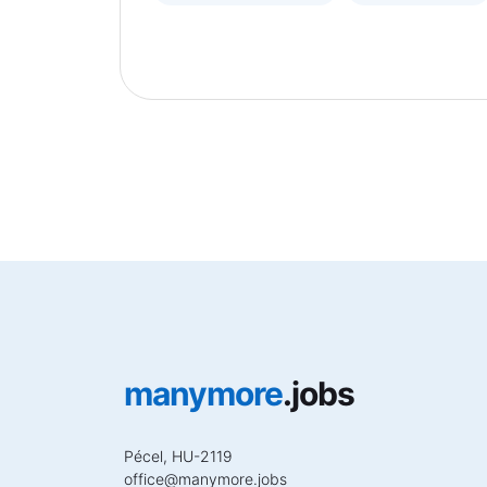
manymore
.jobs
Pécel, HU-2119
office
@
manymore.jobs