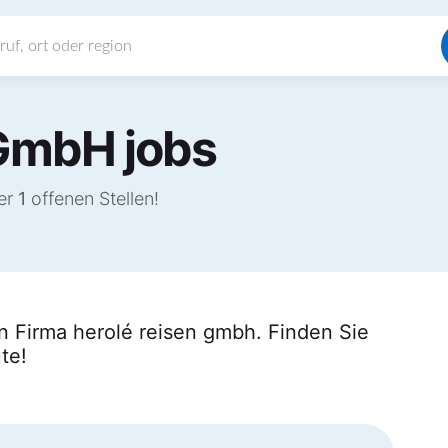
 GmbH jobs
ter
1
offenen Stellen!
n Firma herolé reisen gmbh. Finden Sie
te!