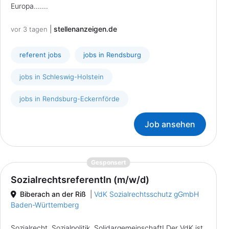
Europa.......
|
stellenanzeigen.de
vor 3 tagen
referent jobs
jobs in Rendsburg
jobs in Schleswig-Holstein
jobs in Rendsburg-Eckernförde
Job ansehen
{prompt.job}
Gesponsert
SozialrechtsreferentIn (m/w/d)
Biberach an der Riß
|
VdK Sozialrechtsschutz gGmbH
Baden-Württemberg
Sozialrecht, Sozialpolitik, Solidargemeinschaft! Der VdK ist