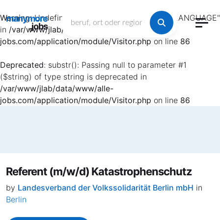
Warning
: Undefined array key "HTTP_ACCEPT_LANGUAGE"
manymore
.jobs
in
/var/www/jlab/data/www/alle-
jobs.com/application/module/Visitor.php
on line
86
Deprecated
: substr(): Passing null to parameter #1
($string) of type string is deprecated in
/var/www/jlab/data/www/alle-
jobs.com/application/module/Visitor.php
on line
86
Referent (m/w/d) Katastrophenschutz
by
Landesverband der Volkssolidarität Berlin mbH
in
Berlin